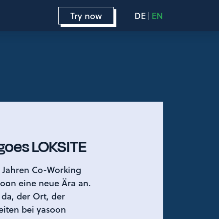
Try now
DE
EN
goes LOKSITE
0 Jahren Co-Working
soon eine neue Ära an.
 da, der Ort, der
eiten bei yasoon