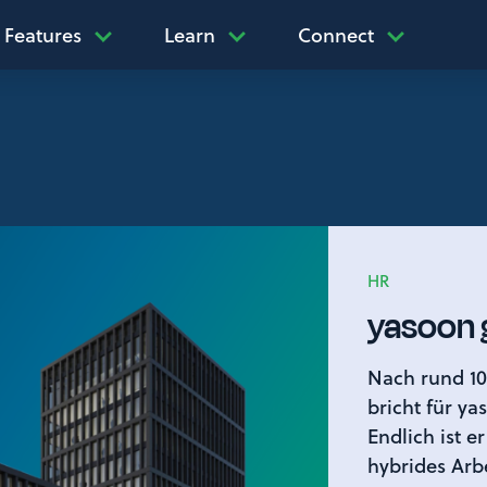
Features
Learn
Connect
HR
yasoon 
Nach rund 1
bricht für ya
Endlich ist er
hybrides Arb