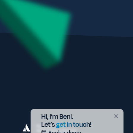
Hi, I’m Beni.
Let’s
get in touch!
Book a demo